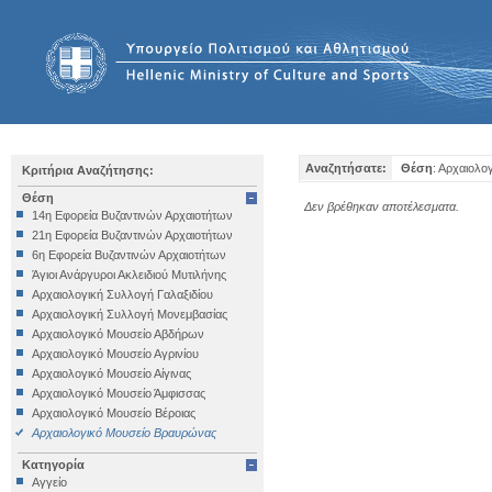
Αναζητήσατε:
Θέση
: Αρχαιολ
Κριτήρια Αναζήτησης:
Θέση
Δεν βρέθηκαν αποτέλεσματα.
14η Εφορεία Βυζαντινών Αρχαιοτήτων
21η Εφορεία Βυζαντινών Αρχαιοτήτων
6η Εφορεία Βυζαντινών Αρχαιοτήτων
Άγιοι Ανάργυροι Ακλειδιού Μυτιλήνης
Αρχαιολογική Συλλογή Γαλαξιδίου
Αρχαιολογική Συλλογή Μονεμβασίας
Αρχαιολογικό Μουσείο Αβδήρων
Αρχαιολογικό Μουσείο Αγρινίου
Αρχαιολογικό Μουσείο Αίγινας
Αρχαιολογικό Μουσείο Άμφισσας
Αρχαιολογικό Μουσείο Βέροιας
Αρχαιολογικό Μουσείο Βραυρώνας
Αρχαιολογικό Μουσείο Δελφών
Κατηγορία
Αρχαιολογικό Μουσείο Ηγουμενίτσας
Αγγείο