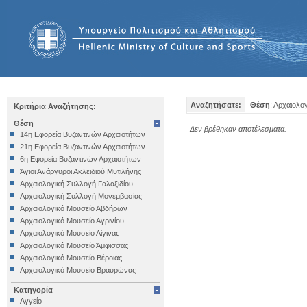
Αναζητήσατε:
Θέση
: Αρχαιολο
Κριτήρια Αναζήτησης:
Θέση
Δεν βρέθηκαν αποτέλεσματα.
14η Εφορεία Βυζαντινών Αρχαιοτήτων
21η Εφορεία Βυζαντινών Αρχαιοτήτων
6η Εφορεία Βυζαντινών Αρχαιοτήτων
Άγιοι Ανάργυροι Ακλειδιού Μυτιλήνης
Αρχαιολογική Συλλογή Γαλαξιδίου
Αρχαιολογική Συλλογή Μονεμβασίας
Αρχαιολογικό Μουσείο Αβδήρων
Αρχαιολογικό Μουσείο Αγρινίου
Αρχαιολογικό Μουσείο Αίγινας
Αρχαιολογικό Μουσείο Άμφισσας
Αρχαιολογικό Μουσείο Βέροιας
Αρχαιολογικό Μουσείο Βραυρώνας
Αρχαιολογικό Μουσείο Δελφών
Κατηγορία
Αρχαιολογικό Μουσείο Ηγουμενίτσας
Αγγείο