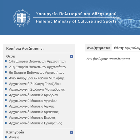
Αναζητήσατε:
Θέση
: Αρχαιολ
Κριτήρια Αναζήτησης:
Θέση
Δεν βρέθηκαν αποτέλεσματα.
14η Εφορεία Βυζαντινών Αρχαιοτήτων
21η Εφορεία Βυζαντινών Αρχαιοτήτων
6η Εφορεία Βυζαντινών Αρχαιοτήτων
Άγιοι Ανάργυροι Ακλειδιού Μυτιλήνης
Αρχαιολογική Συλλογή Γαλαξιδίου
Αρχαιολογική Συλλογή Μονεμβασίας
Αρχαιολογικό Μουσείο Αβδήρων
Αρχαιολογικό Μουσείο Αγρινίου
Αρχαιολογικό Μουσείο Αίγινας
Αρχαιολογικό Μουσείο Άμφισσας
Αρχαιολογικό Μουσείο Βέροιας
Αρχαιολογικό Μουσείο Βραυρώνας
Αρχαιολογικό Μουσείο Δελφών
Κατηγορία
Αρχαιολογικό Μουσείο Ηγουμενίτσας
Αγγείο