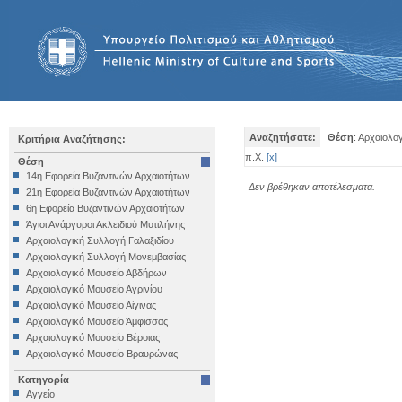
Αναζητήσατε:
Θέση
: Αρχαιολο
Κριτήρια Αναζήτησης:
π.Χ.
[
x
]
Θέση
14η Εφορεία Βυζαντινών Αρχαιοτήτων
Δεν βρέθηκαν αποτέλεσματα.
21η Εφορεία Βυζαντινών Αρχαιοτήτων
6η Εφορεία Βυζαντινών Αρχαιοτήτων
Άγιοι Ανάργυροι Ακλειδιού Μυτιλήνης
Αρχαιολογική Συλλογή Γαλαξιδίου
Αρχαιολογική Συλλογή Μονεμβασίας
Αρχαιολογικό Μουσείο Αβδήρων
Αρχαιολογικό Μουσείο Αγρινίου
Αρχαιολογικό Μουσείο Αίγινας
Αρχαιολογικό Μουσείο Άμφισσας
Αρχαιολογικό Μουσείο Βέροιας
Αρχαιολογικό Μουσείο Βραυρώνας
Αρχαιολογικό Μουσείο Δελφών
Κατηγορία
Αρχαιολογικό Μουσείο Ηγουμενίτσας
Αγγείο