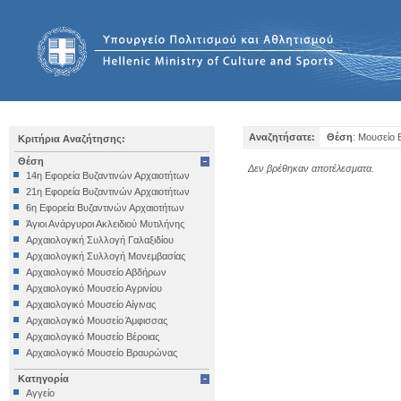
Αναζητήσατε:
Θέση
: Μουσείο 
Κριτήρια Αναζήτησης:
Θέση
Δεν βρέθηκαν αποτέλεσματα.
14η Εφορεία Βυζαντινών Αρχαιοτήτων
21η Εφορεία Βυζαντινών Αρχαιοτήτων
6η Εφορεία Βυζαντινών Αρχαιοτήτων
Άγιοι Ανάργυροι Ακλειδιού Μυτιλήνης
Αρχαιολογική Συλλογή Γαλαξιδίου
Αρχαιολογική Συλλογή Μονεμβασίας
Αρχαιολογικό Μουσείο Αβδήρων
Αρχαιολογικό Μουσείο Αγρινίου
Αρχαιολογικό Μουσείο Αίγινας
Αρχαιολογικό Μουσείο Άμφισσας
Αρχαιολογικό Μουσείο Βέροιας
Αρχαιολογικό Μουσείο Βραυρώνας
Αρχαιολογικό Μουσείο Δελφών
Κατηγορία
Αρχαιολογικό Μουσείο Ηγουμενίτσας
Αγγείο