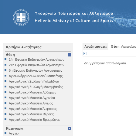
Αναζητήσατε:
Θέση
: Αρχαιολο
Κριτήρια Αναζήτησης:
[
x
]
Θέση
14η Εφορεία Βυζαντινών Αρχαιοτήτων
Δεν βρέθηκαν αποτέλεσματα.
21η Εφορεία Βυζαντινών Αρχαιοτήτων
6η Εφορεία Βυζαντινών Αρχαιοτήτων
Άγιοι Ανάργυροι Ακλειδιού Μυτιλήνης
Αρχαιολογική Συλλογή Γαλαξιδίου
Αρχαιολογική Συλλογή Μονεμβασίας
Αρχαιολογικό Μουσείο Αβδήρων
Αρχαιολογικό Μουσείο Αγρινίου
Αρχαιολογικό Μουσείο Αίγινας
Αρχαιολογικό Μουσείο Άμφισσας
Αρχαιολογικό Μουσείο Βέροιας
Αρχαιολογικό Μουσείο Βραυρώνας
Αρχαιολογικό Μουσείο Δελφών
Κατηγορία
Αρχαιολογικό Μουσείο Ηγουμενίτσας
Αγγείο