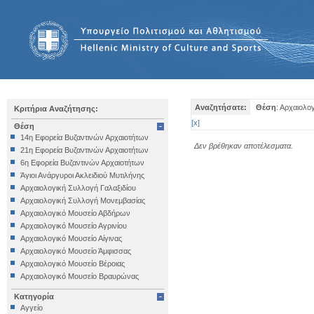
Αναζητήσατε:
Θέση
: Αρχαιολο
Κριτήρια Αναζήτησης:
[
x
]
Θέση
14η Εφορεία Βυζαντινών Αρχαιοτήτων
Δεν βρέθηκαν αποτέλεσματα.
21η Εφορεία Βυζαντινών Αρχαιοτήτων
6η Εφορεία Βυζαντινών Αρχαιοτήτων
Άγιοι Ανάργυροι Ακλειδιού Μυτιλήνης
Αρχαιολογική Συλλογή Γαλαξιδίου
Αρχαιολογική Συλλογή Μονεμβασίας
Αρχαιολογικό Μουσείο Αβδήρων
Αρχαιολογικό Μουσείο Αγρινίου
Αρχαιολογικό Μουσείο Αίγινας
Αρχαιολογικό Μουσείο Άμφισσας
Αρχαιολογικό Μουσείο Βέροιας
Αρχαιολογικό Μουσείο Βραυρώνας
Αρχαιολογικό Μουσείο Δελφών
Κατηγορία
Αρχαιολογικό Μουσείο Ηγουμενίτσας
Αγγείο