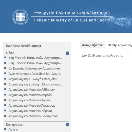
Αναζητήσατε:
Θέση
: Αρχαιολο
Κριτήρια Αναζήτησης:
Θέση
Δεν βρέθηκαν αποτέλεσματα.
14η Εφορεία Βυζαντινών Αρχαιοτήτων
21η Εφορεία Βυζαντινών Αρχαιοτήτων
6η Εφορεία Βυζαντινών Αρχαιοτήτων
Άγιοι Ανάργυροι Ακλειδιού Μυτιλήνης
Αρχαιολογική Συλλογή Γαλαξιδίου
Αρχαιολογική Συλλογή Μονεμβασίας
Αρχαιολογικό Μουσείο Αβδήρων
Αρχαιολογικό Μουσείο Αγρινίου
Αρχαιολογικό Μουσείο Αίγινας
Αρχαιολογικό Μουσείο Άμφισσας
Αρχαιολογικό Μουσείο Βέροιας
Αρχαιολογικό Μουσείο Βραυρώνας
Αρχαιολογικό Μουσείο Δελφών
Κατηγορία
Αρχαιολογικό Μουσείο Ηγουμενίτσας
Αγγείο