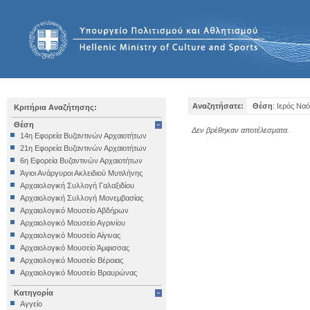
Αναζητήσατε:
Θέση
: Ιερός Να
Κριτήρια Αναζήτησης:
Θέση
Δεν βρέθηκαν αποτέλεσματα.
14η Εφορεία Βυζαντινών Αρχαιοτήτων
21η Εφορεία Βυζαντινών Αρχαιοτήτων
6η Εφορεία Βυζαντινών Αρχαιοτήτων
Άγιοι Ανάργυροι Ακλειδιού Μυτιλήνης
Αρχαιολογική Συλλογή Γαλαξιδίου
Αρχαιολογική Συλλογή Μονεμβασίας
Αρχαιολογικό Μουσείο Αβδήρων
Αρχαιολογικό Μουσείο Αγρινίου
Αρχαιολογικό Μουσείο Αίγινας
Αρχαιολογικό Μουσείο Άμφισσας
Αρχαιολογικό Μουσείο Βέροιας
Αρχαιολογικό Μουσείο Βραυρώνας
Αρχαιολογικό Μουσείο Δελφών
Κατηγορία
Αρχαιολογικό Μουσείο Ηγουμενίτσας
Αγγείο