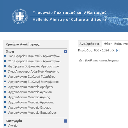
Αναζητήσατε:
Θέση
: Βυζαντιν
Κριτήρια Αναζήτησης:
Περίοδος
: 600 - 1024 μ.Χ.
[
x
]
Θέση
14η Εφορεία Βυζαντινών Αρχαιοτήτων
Δεν βρέθηκαν αποτέλεσματα.
21η Εφορεία Βυζαντινών Αρχαιοτήτων
6η Εφορεία Βυζαντινών Αρχαιοτήτων
Άγιοι Ανάργυροι Ακλειδιού Μυτιλήνης
Αρχαιολογική Συλλογή Γαλαξιδίου
Αρχαιολογική Συλλογή Μονεμβασίας
Αρχαιολογικό Μουσείο Αβδήρων
Αρχαιολογικό Μουσείο Αγρινίου
Αρχαιολογικό Μουσείο Αίγινας
Αρχαιολογικό Μουσείο Άμφισσας
Αρχαιολογικό Μουσείο Βέροιας
Αρχαιολογικό Μουσείο Βραυρώνας
Αρχαιολογικό Μουσείο Δελφών
Κατηγορία
Αρχαιολογικό Μουσείο Ηγουμενίτσας
Αγγείο