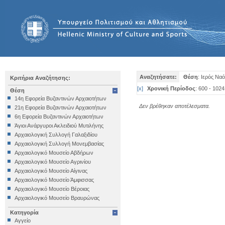
Αναζητήσατε:
Θέση
: Ιερός Να
Κριτήρια Αναζήτησης:
[
x
]
Χρονική Περίοδος
: 600 - 1024
Θέση
14η Εφορεία Βυζαντινών Αρχαιοτήτων
Δεν βρέθηκαν αποτέλεσματα.
21η Εφορεία Βυζαντινών Αρχαιοτήτων
6η Εφορεία Βυζαντινών Αρχαιοτήτων
Άγιοι Ανάργυροι Ακλειδιού Μυτιλήνης
Αρχαιολογική Συλλογή Γαλαξιδίου
Αρχαιολογική Συλλογή Μονεμβασίας
Αρχαιολογικό Μουσείο Αβδήρων
Αρχαιολογικό Μουσείο Αγρινίου
Αρχαιολογικό Μουσείο Αίγινας
Αρχαιολογικό Μουσείο Άμφισσας
Αρχαιολογικό Μουσείο Βέροιας
Αρχαιολογικό Μουσείο Βραυρώνας
Αρχαιολογικό Μουσείο Δελφών
Κατηγορία
Αρχαιολογικό Μουσείο Ηγουμενίτσας
Αγγείο