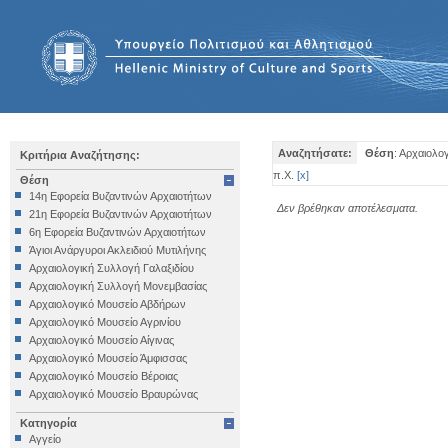
Αναζητήσατε:
Θέση
: Αρχαιολο
Κριτήρια Αναζήτησης:
π.Χ.
[
x
]
Θέση
14η Εφορεία Βυζαντινών Αρχαιοτήτων
Δεν βρέθηκαν αποτέλεσματα.
21η Εφορεία Βυζαντινών Αρχαιοτήτων
6η Εφορεία Βυζαντινών Αρχαιοτήτων
Άγιοι Ανάργυροι Ακλειδιού Μυτιλήνης
Αρχαιολογική Συλλογή Γαλαξιδίου
Αρχαιολογική Συλλογή Μονεμβασίας
Αρχαιολογικό Μουσείο Αβδήρων
Αρχαιολογικό Μουσείο Αγρινίου
Αρχαιολογικό Μουσείο Αίγινας
Αρχαιολογικό Μουσείο Άμφισσας
Αρχαιολογικό Μουσείο Βέροιας
Αρχαιολογικό Μουσείο Βραυρώνας
Αρχαιολογικό Μουσείο Δελφών
Κατηγορία
Αρχαιολογικό Μουσείο Ηγουμενίτσας
Αγγείο