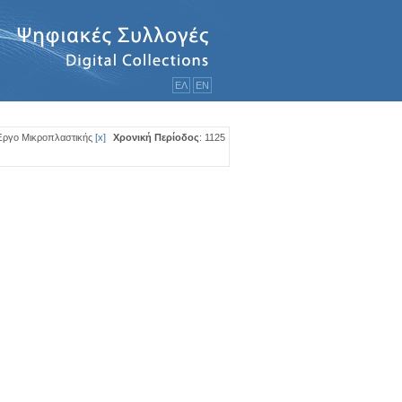
ΕΛ
ΕΝ
Έργο Μικροπλαστικής
[
x
]
Χρονική Περίοδος
: 1125