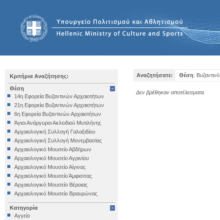
Αναζητήσατε:
Θέση
: Βυζαντιν
Κριτήρια Αναζήτησης:
Θέση
Δεν βρέθηκαν αποτέλεσματα.
14η Εφορεία Βυζαντινών Αρχαιοτήτων
21η Εφορεία Βυζαντινών Αρχαιοτήτων
6η Εφορεία Βυζαντινών Αρχαιοτήτων
Άγιοι Ανάργυροι Ακλειδιού Μυτιλήνης
Αρχαιολογική Συλλογή Γαλαξιδίου
Αρχαιολογική Συλλογή Μονεμβασίας
Αρχαιολογικό Μουσείο Αβδήρων
Αρχαιολογικό Μουσείο Αγρινίου
Αρχαιολογικό Μουσείο Αίγινας
Αρχαιολογικό Μουσείο Άμφισσας
Αρχαιολογικό Μουσείο Βέροιας
Αρχαιολογικό Μουσείο Βραυρώνας
Αρχαιολογικό Μουσείο Δελφών
Κατηγορία
Αρχαιολογικό Μουσείο Ηγουμενίτσας
Αγγείο