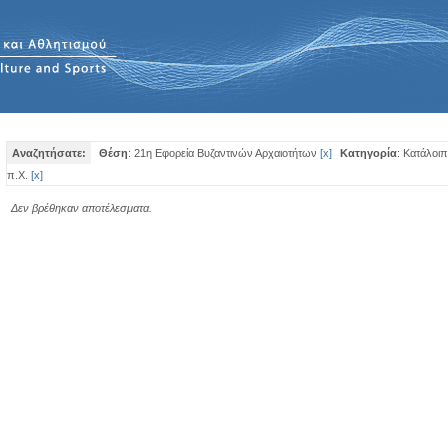
Αναζητήσατε:
Θέση
: 21η Εφορεία Βυζαντινών Αρχαιοτήτων
[
x
]
Κατηγορία
: Κατάλοι
π.Χ.
[
x
]
Δεν βρέθηκαν αποτέλεσματα.