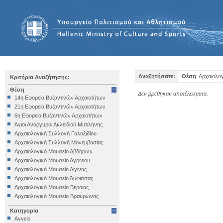
Αναζητήσατε:
Θέση
: Αρχαιολο
Κριτήρια Αναζήτησης:
Θέση
Δεν βρέθηκαν αποτέλεσματα.
14η Εφορεία Βυζαντινών Αρχαιοτήτων
21η Εφορεία Βυζαντινών Αρχαιοτήτων
6η Εφορεία Βυζαντινών Αρχαιοτήτων
Άγιοι Ανάργυροι Ακλειδιού Μυτιλήνης
Αρχαιολογική Συλλογή Γαλαξιδίου
Αρχαιολογική Συλλογή Μονεμβασίας
Αρχαιολογικό Μουσείο Αβδήρων
Αρχαιολογικό Μουσείο Αγρινίου
Αρχαιολογικό Μουσείο Αίγινας
Αρχαιολογικό Μουσείο Άμφισσας
Αρχαιολογικό Μουσείο Βέροιας
Αρχαιολογικό Μουσείο Βραυρώνας
Αρχαιολογικό Μουσείο Δελφών
Κατηγορία
Αρχαιολογικό Μουσείο Ηγουμενίτσας
Αγγείο