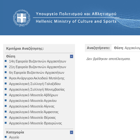
Αναζητήσατε:
Θέση
: Αρχαιολο
Κριτήρια Αναζήτησης:
Θέση
Δεν βρέθηκαν αποτέλεσματα.
14η Εφορεία Βυζαντινών Αρχαιοτήτων
21η Εφορεία Βυζαντινών Αρχαιοτήτων
6η Εφορεία Βυζαντινών Αρχαιοτήτων
Άγιοι Ανάργυροι Ακλειδιού Μυτιλήνης
Αρχαιολογική Συλλογή Γαλαξιδίου
Αρχαιολογική Συλλογή Μονεμβασίας
Αρχαιολογικό Μουσείο Αβδήρων
Αρχαιολογικό Μουσείο Αγρινίου
Αρχαιολογικό Μουσείο Αίγινας
Αρχαιολογικό Μουσείο Άμφισσας
Αρχαιολογικό Μουσείο Βέροιας
Αρχαιολογικό Μουσείο Βραυρώνας
Αρχαιολογικό Μουσείο Δελφών
Κατηγορία
Αρχαιολογικό Μουσείο Ηγουμενίτσας
Αγγείο