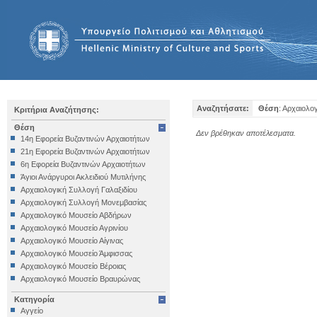
Αναζητήσατε:
Θέση
: Αρχαιολο
Κριτήρια Αναζήτησης:
Θέση
Δεν βρέθηκαν αποτέλεσματα.
14η Εφορεία Βυζαντινών Αρχαιοτήτων
21η Εφορεία Βυζαντινών Αρχαιοτήτων
6η Εφορεία Βυζαντινών Αρχαιοτήτων
Άγιοι Ανάργυροι Ακλειδιού Μυτιλήνης
Αρχαιολογική Συλλογή Γαλαξιδίου
Αρχαιολογική Συλλογή Μονεμβασίας
Αρχαιολογικό Μουσείο Αβδήρων
Αρχαιολογικό Μουσείο Αγρινίου
Αρχαιολογικό Μουσείο Αίγινας
Αρχαιολογικό Μουσείο Άμφισσας
Αρχαιολογικό Μουσείο Βέροιας
Αρχαιολογικό Μουσείο Βραυρώνας
Αρχαιολογικό Μουσείο Δελφών
Κατηγορία
Αρχαιολογικό Μουσείο Ηγουμενίτσας
Αγγείο