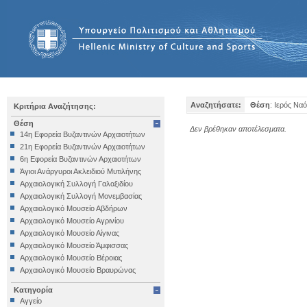
Αναζητήσατε:
Θέση
: Ιερός Να
Κριτήρια Αναζήτησης:
Θέση
Δεν βρέθηκαν αποτέλεσματα.
14η Εφορεία Βυζαντινών Αρχαιοτήτων
21η Εφορεία Βυζαντινών Αρχαιοτήτων
6η Εφορεία Βυζαντινών Αρχαιοτήτων
Άγιοι Ανάργυροι Ακλειδιού Μυτιλήνης
Αρχαιολογική Συλλογή Γαλαξιδίου
Αρχαιολογική Συλλογή Μονεμβασίας
Αρχαιολογικό Μουσείο Αβδήρων
Αρχαιολογικό Μουσείο Αγρινίου
Αρχαιολογικό Μουσείο Αίγινας
Αρχαιολογικό Μουσείο Άμφισσας
Αρχαιολογικό Μουσείο Βέροιας
Αρχαιολογικό Μουσείο Βραυρώνας
Αρχαιολογικό Μουσείο Δελφών
Κατηγορία
Αρχαιολογικό Μουσείο Ηγουμενίτσας
Αγγείο