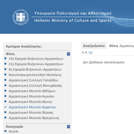
Αναζητήσατε:
Θέση
: Αρχαιολο
Κριτήρια Αναζήτησης:
π.Χ.
[
x
]
Θέση
14η Εφορεία Βυζαντινών Αρχαιοτήτων
Δεν βρέθηκαν αποτέλεσματα.
21η Εφορεία Βυζαντινών Αρχαιοτήτων
6η Εφορεία Βυζαντινών Αρχαιοτήτων
Άγιοι Ανάργυροι Ακλειδιού Μυτιλήνης
Αρχαιολογική Συλλογή Γαλαξιδίου
Αρχαιολογική Συλλογή Μονεμβασίας
Αρχαιολογικό Μουσείο Αβδήρων
Αρχαιολογικό Μουσείο Αγρινίου
Αρχαιολογικό Μουσείο Αίγινας
Αρχαιολογικό Μουσείο Άμφισσας
Αρχαιολογικό Μουσείο Βέροιας
Αρχαιολογικό Μουσείο Βραυρώνας
Αρχαιολογικό Μουσείο Δελφών
Κατηγορία
Αρχαιολογικό Μουσείο Ηγουμενίτσας
Αγγείο