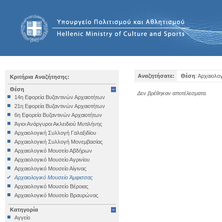
Αναζητήσατε:
Θέση
: Αρχαιολο
Κριτήρια Αναζήτησης:
Θέση
Δεν βρέθηκαν αποτέλεσματα.
14η Εφορεία Βυζαντινών Αρχαιοτήτων
21η Εφορεία Βυζαντινών Αρχαιοτήτων
6η Εφορεία Βυζαντινών Αρχαιοτήτων
Άγιοι Ανάργυροι Ακλειδιού Μυτιλήνης
Αρχαιολογική Συλλογή Γαλαξιδίου
Αρχαιολογική Συλλογή Μονεμβασίας
Αρχαιολογικό Μουσείο Αβδήρων
Αρχαιολογικό Μουσείο Αγρινίου
Αρχαιολογικό Μουσείο Αίγινας
Αρχαιολογικό Μουσείο Άμφισσας
Αρχαιολογικό Μουσείο Βέροιας
Αρχαιολογικό Μουσείο Βραυρώνας
Αρχαιολογικό Μουσείο Δελφών
Κατηγορία
Αρχαιολογικό Μουσείο Ηγουμενίτσας
Αγγείο