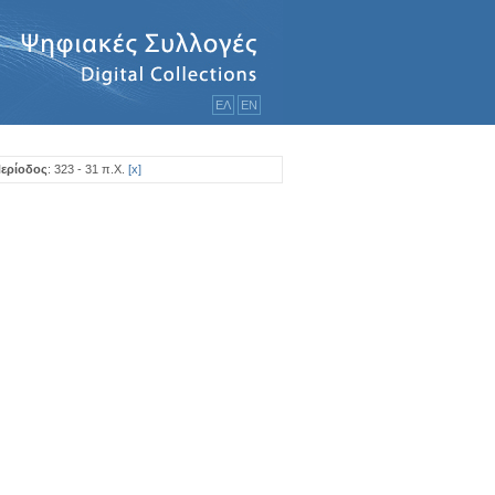
ΕΛ
ΕΝ
Περίοδος
: 323 - 31 π.Χ.
[
x
]