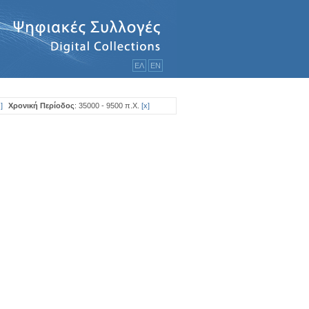
ΕΛ
ΕΝ
x
]
Χρονική Περίοδος
: 35000 - 9500 π.Χ.
[
x
]