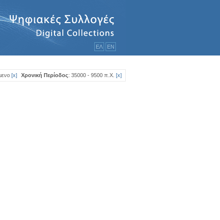
ΕΛ
ΕΝ
ίμενο
[
x
]
Χρονική Περίοδος
: 35000 - 9500 π.Χ.
[
x
]