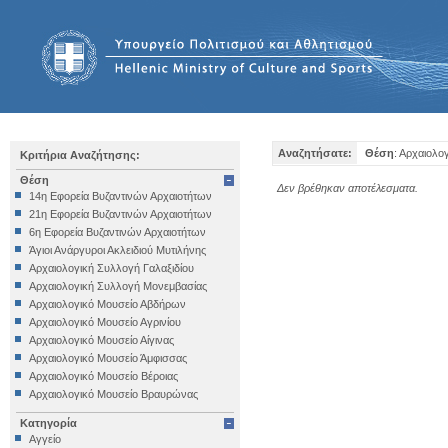
Αναζητήσατε:
Θέση
: Αρχαιολο
Κριτήρια Αναζήτησης:
Θέση
Δεν βρέθηκαν αποτέλεσματα.
14η Εφορεία Βυζαντινών Αρχαιοτήτων
21η Εφορεία Βυζαντινών Αρχαιοτήτων
6η Εφορεία Βυζαντινών Αρχαιοτήτων
Άγιοι Ανάργυροι Ακλειδιού Μυτιλήνης
Αρχαιολογική Συλλογή Γαλαξιδίου
Αρχαιολογική Συλλογή Μονεμβασίας
Αρχαιολογικό Μουσείο Αβδήρων
Αρχαιολογικό Μουσείο Αγρινίου
Αρχαιολογικό Μουσείο Αίγινας
Αρχαιολογικό Μουσείο Άμφισσας
Αρχαιολογικό Μουσείο Βέροιας
Αρχαιολογικό Μουσείο Βραυρώνας
Αρχαιολογικό Μουσείο Δελφών
Κατηγορία
Αρχαιολογικό Μουσείο Ηγουμενίτσας
Αγγείο