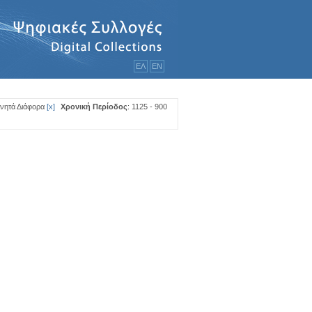
ΕΛ
ΕΝ
ινητά Διάφορα
[
x
]
Χρονική Περίοδος
: 1125 - 900