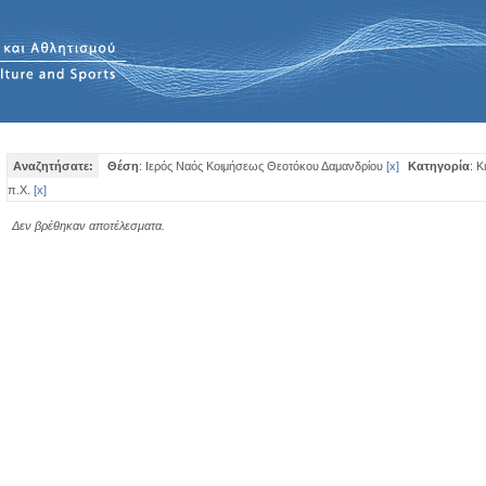
Αναζητήσατε:
Θέση
: Ιερός Ναός Κοιμήσεως Θεοτόκου Δαμανδρίου
[
x
]
Κατηγορία
: Κ
π.Χ.
[
x
]
Δεν βρέθηκαν αποτέλεσματα.