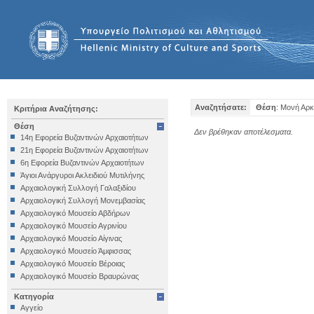
Αναζητήσατε:
Θέση
: Μονή Αρ
Κριτήρια Αναζήτησης:
Θέση
Δεν βρέθηκαν αποτέλεσματα.
14η Εφορεία Βυζαντινών Αρχαιοτήτων
21η Εφορεία Βυζαντινών Αρχαιοτήτων
6η Εφορεία Βυζαντινών Αρχαιοτήτων
Άγιοι Ανάργυροι Ακλειδιού Μυτιλήνης
Αρχαιολογική Συλλογή Γαλαξιδίου
Αρχαιολογική Συλλογή Μονεμβασίας
Αρχαιολογικό Μουσείο Αβδήρων
Αρχαιολογικό Μουσείο Αγρινίου
Αρχαιολογικό Μουσείο Αίγινας
Αρχαιολογικό Μουσείο Άμφισσας
Αρχαιολογικό Μουσείο Βέροιας
Αρχαιολογικό Μουσείο Βραυρώνας
Αρχαιολογικό Μουσείο Δελφών
Κατηγορία
Αρχαιολογικό Μουσείο Ηγουμενίτσας
Αγγείο