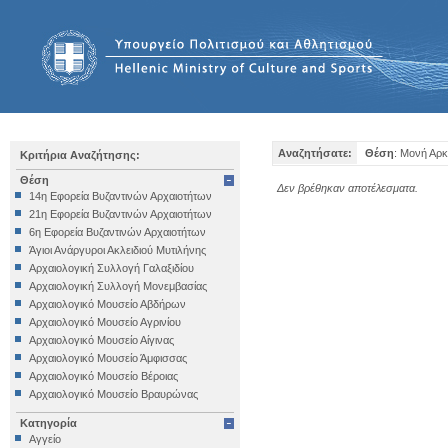
Αναζητήσατε:
Θέση
: Μονή Αρ
Κριτήρια Αναζήτησης:
Θέση
Δεν βρέθηκαν αποτέλεσματα.
14η Εφορεία Βυζαντινών Αρχαιοτήτων
21η Εφορεία Βυζαντινών Αρχαιοτήτων
6η Εφορεία Βυζαντινών Αρχαιοτήτων
Άγιοι Ανάργυροι Ακλειδιού Μυτιλήνης
Αρχαιολογική Συλλογή Γαλαξιδίου
Αρχαιολογική Συλλογή Μονεμβασίας
Αρχαιολογικό Μουσείο Αβδήρων
Αρχαιολογικό Μουσείο Αγρινίου
Αρχαιολογικό Μουσείο Αίγινας
Αρχαιολογικό Μουσείο Άμφισσας
Αρχαιολογικό Μουσείο Βέροιας
Αρχαιολογικό Μουσείο Βραυρώνας
Αρχαιολογικό Μουσείο Δελφών
Κατηγορία
Αρχαιολογικό Μουσείο Ηγουμενίτσας
Αγγείο