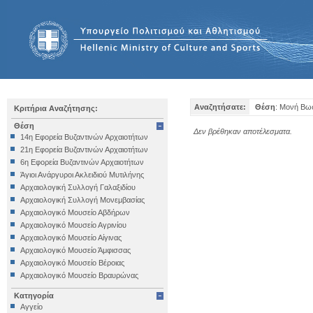
Αναζητήσατε:
Θέση
: Μονή Βω
Κριτήρια Αναζήτησης:
Θέση
Δεν βρέθηκαν αποτέλεσματα.
14η Εφορεία Βυζαντινών Αρχαιοτήτων
21η Εφορεία Βυζαντινών Αρχαιοτήτων
6η Εφορεία Βυζαντινών Αρχαιοτήτων
Άγιοι Ανάργυροι Ακλειδιού Μυτιλήνης
Αρχαιολογική Συλλογή Γαλαξιδίου
Αρχαιολογική Συλλογή Μονεμβασίας
Αρχαιολογικό Μουσείο Αβδήρων
Αρχαιολογικό Μουσείο Αγρινίου
Αρχαιολογικό Μουσείο Αίγινας
Αρχαιολογικό Μουσείο Άμφισσας
Αρχαιολογικό Μουσείο Βέροιας
Αρχαιολογικό Μουσείο Βραυρώνας
Αρχαιολογικό Μουσείο Δελφών
Κατηγορία
Αρχαιολογικό Μουσείο Ηγουμενίτσας
Αγγείο