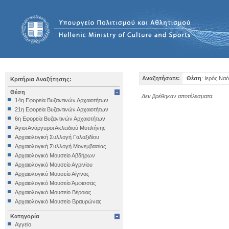
Αναζητήσατε:
Θέση
: Ιερός Να
Κριτήρια Αναζήτησης:
Θέση
Δεν βρέθηκαν αποτέλεσματα.
14η Εφορεία Βυζαντινών Αρχαιοτήτων
21η Εφορεία Βυζαντινών Αρχαιοτήτων
6η Εφορεία Βυζαντινών Αρχαιοτήτων
Άγιοι Ανάργυροι Ακλειδιού Μυτιλήνης
Αρχαιολογική Συλλογή Γαλαξιδίου
Αρχαιολογική Συλλογή Μονεμβασίας
Αρχαιολογικό Μουσείο Αβδήρων
Αρχαιολογικό Μουσείο Αγρινίου
Αρχαιολογικό Μουσείο Αίγινας
Αρχαιολογικό Μουσείο Άμφισσας
Αρχαιολογικό Μουσείο Βέροιας
Αρχαιολογικό Μουσείο Βραυρώνας
Αρχαιολογικό Μουσείο Δελφών
Κατηγορία
Αρχαιολογικό Μουσείο Ηγουμενίτσας
Αγγείο