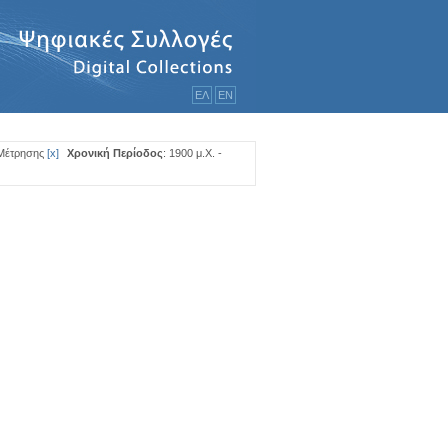
ΕΛ
ΕΝ
Μέτρησης
[
x
]
Χρονική Περίοδος
: 1900 μ.Χ. -