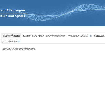
Αναζητήσατε:
Θέση
: Ιερός Ναός Ευαγγελισμού της Θεοτόκου Ακλειδιού
[
x
]
Κατηγορ
μ.Χ. - σήμερα
[
x
]
Δεν βρέθηκαν αποτέλεσματα.