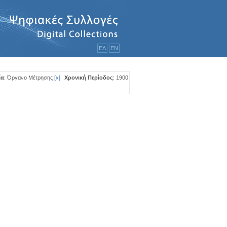
ΕΛ
ΕΝ
ία
: Όργανο Μέτρησης
[
x
]
Χρονική Περίοδος
: 1900