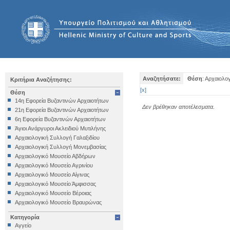
Αναζητήσατε:
Θέση
: Αρχαιολο
Κριτήρια Αναζήτησης:
[
x
]
Θέση
14η Εφορεία Βυζαντινών Αρχαιοτήτων
Δεν βρέθηκαν αποτέλεσματα.
21η Εφορεία Βυζαντινών Αρχαιοτήτων
6η Εφορεία Βυζαντινών Αρχαιοτήτων
Άγιοι Ανάργυροι Ακλειδιού Μυτιλήνης
Αρχαιολογική Συλλογή Γαλαξιδίου
Αρχαιολογική Συλλογή Μονεμβασίας
Αρχαιολογικό Μουσείο Αβδήρων
Αρχαιολογικό Μουσείο Αγρινίου
Αρχαιολογικό Μουσείο Αίγινας
Αρχαιολογικό Μουσείο Άμφισσας
Αρχαιολογικό Μουσείο Βέροιας
Αρχαιολογικό Μουσείο Βραυρώνας
Αρχαιολογικό Μουσείο Δελφών
Κατηγορία
Αρχαιολογικό Μουσείο Ηγουμενίτσας
Αγγείο