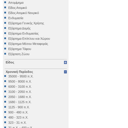
Αρχαιολογικό Μουσείο Ηρακλείου
Απομίμημα
Αρχαιολογικό Μουσείο Θεσσαλονίκης
Είδος Ατομικό
Αρχαιολογικό Μουσείο Θηβών
Είδος Ατομικό Νεκρικό
Αρχαιολογικό Μουσείο Ιεράπετρας
Ενδυμασία
Αρχαιολογικό Μουσείο Κέας
Εξάρτημα Γενικής Χρήσης
Αρχαιολογικό Μουσείο Κυθήρων
Εξάρτημα Δομής
Αρχαιολογικό Μουσείο Λάρισας
Εξάρτημα Ενδυμασίας
Αρχαιολογικό Μουσείο Μεσσηνίας
Εξάρτημα Επίπλου και Χώρου
(Καλαμάτα)
Εξάρτημα Μέσου Μεταφοράς
Αρχαιολογικό Μουσείο Μυστρά
Εξάρτημα Τάφου
Αρχαιολογικό Μουσείο Ολυμπίας
Εξάρτιση Ζώου
Αρχαιολογικό Μουσείο Πειραιά
Επιγραφή Iδιωτική
Αρχαιολογικό Μουσείο Πόρου
Είδος
Επιγραφή Δημόσια
Αρχαιολογικό Μουσείο Σαλαμίνας
Επιγραφή Θρησκευτική
Αρχαιολογικό Μουσείο Σάμου
Χρονική Περίοδος
Επιγραφή Ιδιωτική
Αρχαιολογικό Μουσείο Σητείας
35000 - 9500 π.Χ.
Έπιπλο
Αρχαιολογικό Μουσείο Σπάρτης
9500 - 8000 π.Χ.
Εργαλείο
Αρχαιολογικό Μουσείο Χίου
6000 - 3100 π.Χ.
Έργο Γραπτού Λόγου
Βυζαντινό και Χριστιανικό Μουσείο
3100 - 2050 π.Χ.
Έργο Γραπτού Λόγου (Θρησκευτικό)
Βυζαντινό Μουσείο Βέροιας
2050 - 1680 π.Χ.
Έργο Διακοσμητικό
Βυζαντινό Μουσείο Καστοριάς
1680 - 1125 π.Χ.
Εργο Ζωγραφικό
Βυζαντινό Μουσείο Φθιώτιδας (Υπάτη)
1125 - 900 π.Χ.
Έργο Ζωγραφικό
Εθνικό Αρχαιολογικό Μουσείο
900 - 480 π.Χ.
Έργο Ζωγραφικό - Κατασκευή
Εξωκκλήσι Ταξιαρχών Κάτω Τρίτους
480 - 323 π.Χ.
Έργο Κοροπλαστικής
Επιγραφικό Μουσείο
323 - 31 π.Χ.
Έργο Μεταλλοτεχνίας
Εφορεία Εναλίων Αρχαιοτήτων
31 π.Χ. - 400 μ.Χ.