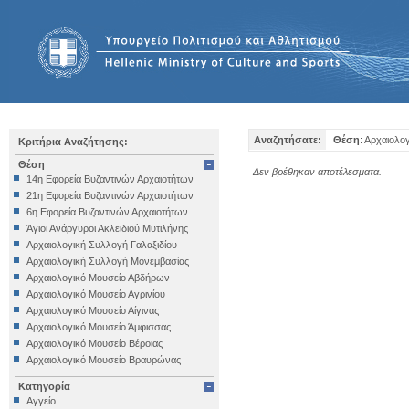
Αναζητήσατε:
Θέση
: Αρχαιολο
Κριτήρια Αναζήτησης:
Θέση
Δεν βρέθηκαν αποτέλεσματα.
14η Εφορεία Βυζαντινών Αρχαιοτήτων
21η Εφορεία Βυζαντινών Αρχαιοτήτων
6η Εφορεία Βυζαντινών Αρχαιοτήτων
Άγιοι Ανάργυροι Ακλειδιού Μυτιλήνης
Αρχαιολογική Συλλογή Γαλαξιδίου
Αρχαιολογική Συλλογή Μονεμβασίας
Αρχαιολογικό Μουσείο Αβδήρων
Αρχαιολογικό Μουσείο Αγρινίου
Αρχαιολογικό Μουσείο Αίγινας
Αρχαιολογικό Μουσείο Άμφισσας
Αρχαιολογικό Μουσείο Βέροιας
Αρχαιολογικό Μουσείο Βραυρώνας
Αρχαιολογικό Μουσείο Δελφών
Κατηγορία
Αρχαιολογικό Μουσείο Ηγουμενίτσας
Αγγείο