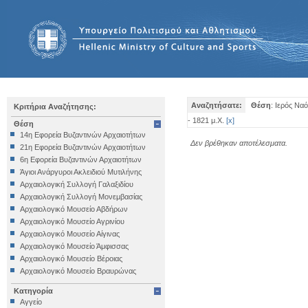
Αναζητήσατε:
Θέση
: Ιερός Να
Κριτήρια Αναζήτησης:
- 1821 μ.Χ.
[
x
]
Θέση
14η Εφορεία Βυζαντινών Αρχαιοτήτων
Δεν βρέθηκαν αποτέλεσματα.
21η Εφορεία Βυζαντινών Αρχαιοτήτων
6η Εφορεία Βυζαντινών Αρχαιοτήτων
Άγιοι Ανάργυροι Ακλειδιού Μυτιλήνης
Αρχαιολογική Συλλογή Γαλαξιδίου
Αρχαιολογική Συλλογή Μονεμβασίας
Αρχαιολογικό Μουσείο Αβδήρων
Αρχαιολογικό Μουσείο Αγρινίου
Αρχαιολογικό Μουσείο Αίγινας
Αρχαιολογικό Μουσείο Άμφισσας
Αρχαιολογικό Μουσείο Βέροιας
Αρχαιολογικό Μουσείο Βραυρώνας
Αρχαιολογικό Μουσείο Δελφών
Κατηγορία
Αρχαιολογικό Μουσείο Ηγουμενίτσας
Αγγείο