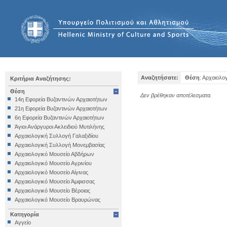
Αναζητήσατε:
Θέση
: Αρχαιολο
Κριτήρια Αναζήτησης:
Θέση
Δεν βρέθηκαν αποτέλεσματα.
14η Εφορεία Βυζαντινών Αρχαιοτήτων
21η Εφορεία Βυζαντινών Αρχαιοτήτων
6η Εφορεία Βυζαντινών Αρχαιοτήτων
Άγιοι Ανάργυροι Ακλειδιού Μυτιλήνης
Αρχαιολογική Συλλογή Γαλαξιδίου
Αρχαιολογική Συλλογή Μονεμβασίας
Αρχαιολογικό Μουσείο Αβδήρων
Αρχαιολογικό Μουσείο Αγρινίου
Αρχαιολογικό Μουσείο Αίγινας
Αρχαιολογικό Μουσείο Άμφισσας
Αρχαιολογικό Μουσείο Βέροιας
Αρχαιολογικό Μουσείο Βραυρώνας
Αρχαιολογικό Μουσείο Δελφών
Κατηγορία
Αρχαιολογικό Μουσείο Ηγουμενίτσας
Αγγείο