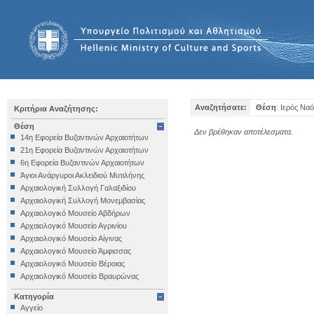
Αναζητήσατε:
Θέση
: Ιερός Να
Κριτήρια Αναζήτησης:
Θέση
Δεν βρέθηκαν αποτέλεσματα.
14η Εφορεία Βυζαντινών Αρχαιοτήτων
21η Εφορεία Βυζαντινών Αρχαιοτήτων
6η Εφορεία Βυζαντινών Αρχαιοτήτων
Άγιοι Ανάργυροι Ακλειδιού Μυτιλήνης
Αρχαιολογική Συλλογή Γαλαξιδίου
Αρχαιολογική Συλλογή Μονεμβασίας
Αρχαιολογικό Μουσείο Αβδήρων
Αρχαιολογικό Μουσείο Αγρινίου
Αρχαιολογικό Μουσείο Αίγινας
Αρχαιολογικό Μουσείο Άμφισσας
Αρχαιολογικό Μουσείο Βέροιας
Αρχαιολογικό Μουσείο Βραυρώνας
Αρχαιολογικό Μουσείο Δελφών
Κατηγορία
Αρχαιολογικό Μουσείο Ηγουμενίτσας
Αγγείο