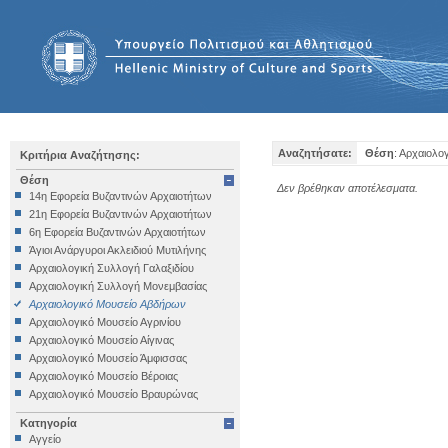
Αναζητήσατε:
Θέση
: Αρχαιολο
Κριτήρια Αναζήτησης:
Θέση
Δεν βρέθηκαν αποτέλεσματα.
14η Εφορεία Βυζαντινών Αρχαιοτήτων
21η Εφορεία Βυζαντινών Αρχαιοτήτων
6η Εφορεία Βυζαντινών Αρχαιοτήτων
Άγιοι Ανάργυροι Ακλειδιού Μυτιλήνης
Αρχαιολογική Συλλογή Γαλαξιδίου
Αρχαιολογική Συλλογή Μονεμβασίας
Αρχαιολογικό Μουσείο Αβδήρων
Αρχαιολογικό Μουσείο Αγρινίου
Αρχαιολογικό Μουσείο Αίγινας
Αρχαιολογικό Μουσείο Άμφισσας
Αρχαιολογικό Μουσείο Βέροιας
Αρχαιολογικό Μουσείο Βραυρώνας
Αρχαιολογικό Μουσείο Δελφών
Κατηγορία
Αρχαιολογικό Μουσείο Ηγουμενίτσας
Αγγείο