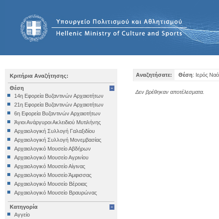
Αναζητήσατε:
Θέση
: Ιερός Ναό
Κριτήρια Αναζήτησης:
Θέση
Δεν βρέθηκαν αποτέλεσματα.
14η Εφορεία Βυζαντινών Αρχαιοτήτων
21η Εφορεία Βυζαντινών Αρχαιοτήτων
6η Εφορεία Βυζαντινών Αρχαιοτήτων
Άγιοι Ανάργυροι Ακλειδιού Μυτιλήνης
Αρχαιολογική Συλλογή Γαλαξιδίου
Αρχαιολογική Συλλογή Μονεμβασίας
Αρχαιολογικό Μουσείο Αβδήρων
Αρχαιολογικό Μουσείο Αγρινίου
Αρχαιολογικό Μουσείο Αίγινας
Αρχαιολογικό Μουσείο Άμφισσας
Αρχαιολογικό Μουσείο Βέροιας
Αρχαιολογικό Μουσείο Βραυρώνας
Αρχαιολογικό Μουσείο Δελφών
Κατηγορία
Αρχαιολογικό Μουσείο Ηγουμενίτσας
Αγγείο