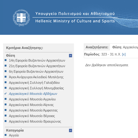
Αναζητήσατε:
Θέση
: Αρχαιολο
Κριτήρια Αναζήτησης:
Περίοδος
: 323 - 31 π.Χ.
[
x
]
Θέση
14η Εφορεία Βυζαντινών Αρχαιοτήτων
Δεν βρέθηκαν αποτέλεσματα.
21η Εφορεία Βυζαντινών Αρχαιοτήτων
6η Εφορεία Βυζαντινών Αρχαιοτήτων
Άγιοι Ανάργυροι Ακλειδιού Μυτιλήνης
Αρχαιολογική Συλλογή Γαλαξιδίου
Αρχαιολογική Συλλογή Μονεμβασίας
Αρχαιολογικό Μουσείο Αβδήρων
Αρχαιολογικό Μουσείο Αγρινίου
Αρχαιολογικό Μουσείο Αίγινας
Αρχαιολογικό Μουσείο Άμφισσας
Αρχαιολογικό Μουσείο Βέροιας
Αρχαιολογικό Μουσείο Βραυρώνας
Αρχαιολογικό Μουσείο Δελφών
Κατηγορία
Αρχαιολογικό Μουσείο Ηγουμενίτσας
Αγγείο