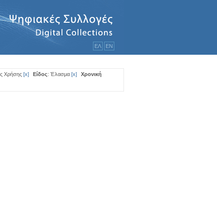
ΕΛ
ΕΝ
ής Χρήσης
[
x
]
Είδος
: Έλασμα
[
x
]
Χρονική