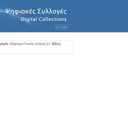
ΕΛ
ΕΝ
γορία
: Εξάρτημα Γενικής Χρήσης
[
x
]
Είδος
: