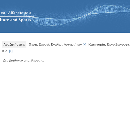
Αναζητήσατε:
Θέση
: Εφορεία Εναλίων Αρχαιοτήτων
[
x
]
Κατηγορία
: Έργο Ζωγραφικ
π.Χ.
[
x
]
Δεν βρέθηκαν αποτέλεσματα.