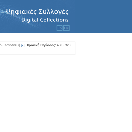
ΕΛ
ΕΝ
ό - Κατασκευή
[
x
]
Χρονική Περίοδος
: 480 - 323