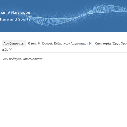
Αναζητήσατε:
Θέση
: 6η Εφορεία Βυζαντινών Αρχαιοτήτων
[
x
]
Κατηγορία
: Έργο Χρυ
π.Χ.
[
x
]
Δεν βρέθηκαν αποτέλεσματα.