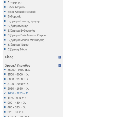
Αρχαιολογικό Μουσείο Ηρακλείου
Απομίμημα
Αρχαιολογικό Μουσείο Θεσσαλονίκης
Είδος Ατομικό
Αρχαιολογικό Μουσείο Θηβών
Είδος Ατομικό Νεκρικό
Αρχαιολογικό Μουσείο Ιεράπετρας
Ενδυμασία
Αρχαιολογικό Μουσείο Κέας
Εξάρτημα Γενικής Χρήσης
Αρχαιολογικό Μουσείο Κυθήρων
Εξάρτημα Δομής
Αρχαιολογικό Μουσείο Λάρισας
Εξάρτημα Ενδυμασίας
Αρχαιολογικό Μουσείο Μεσσηνίας
Εξάρτημα Επίπλου και Χώρου
(Καλαμάτα)
Εξάρτημα Μέσου Μεταφοράς
Αρχαιολογικό Μουσείο Μυστρά
Εξάρτημα Τάφου
Αρχαιολογικό Μουσείο Ολυμπίας
Εξάρτιση Ζώου
Αρχαιολογικό Μουσείο Πειραιά
Επιγραφή Iδιωτική
Αρχαιολογικό Μουσείο Πόρου
Είδος
Επιγραφή Δημόσια
Αρχαιολογικό Μουσείο Σαλαμίνας
Επιγραφή Θρησκευτική
Αρχαιολογικό Μουσείο Σάμου
Χρονική Περίοδος
Επιγραφή Ιδιωτική
Αρχαιολογικό Μουσείο Σητείας
35000 - 9500 π.Χ.
Έπιπλο
Αρχαιολογικό Μουσείο Σπάρτης
9500 - 8000 π.Χ.
Εργαλείο
Αρχαιολογικό Μουσείο Χίου
6000 - 3100 π.Χ.
Έργο Γραπτού Λόγου
Βυζαντινό και Χριστιανικό Μουσείο
3100 - 2050 π.Χ.
Έργο Γραπτού Λόγου (Θρησκευτικό)
Βυζαντινό Μουσείο Βέροιας
2050 - 1680 π.Χ.
Έργο Διακοσμητικό
Βυζαντινό Μουσείο Καστοριάς
1680 - 1125 π.Χ.
Εργο Ζωγραφικό
Βυζαντινό Μουσείο Φθιώτιδας (Υπάτη)
1125 - 900 π.Χ.
Έργο Ζωγραφικό
Εθνικό Αρχαιολογικό Μουσείο
900 - 480 π.Χ.
Έργο Ζωγραφικό - Κατασκευή
Εξωκκλήσι Ταξιαρχών Κάτω Τρίτους
480 - 323 π.Χ.
Έργο Κοροπλαστικής
Επιγραφικό Μουσείο
323 - 31 π.Χ.
Έργο Μεταλλοτεχνίας
Εφορεία Εναλίων Αρχαιοτήτων
31 π.Χ. - 400 μ.Χ.