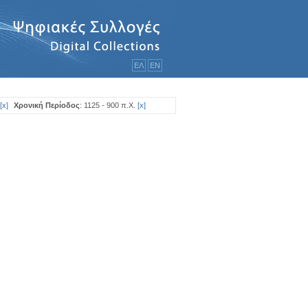
ΕΛ
ΕΝ
[
x
]
Χρονική Περίοδος
: 1125 - 900 π.Χ.
[
x
]