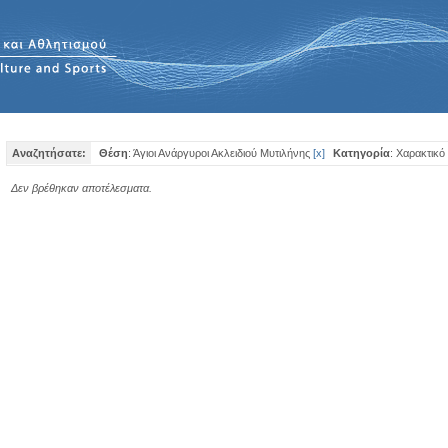
Αναζητήσατε:
Θέση
: Άγιοι Ανάργυροι Ακλειδιού Μυτιλήνης
[
x
]
Κατηγορία
: Χαρακτικό
Δεν βρέθηκαν αποτέλεσματα.