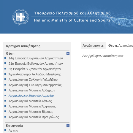
Αναζητήσατε:
Θέση
: Αρχαιολο
Κριτήρια Αναζήτησης:
Θέση
Δεν βρέθηκαν αποτέλεσματα.
14η Εφορεία Βυζαντινών Αρχαιοτήτων
21η Εφορεία Βυζαντινών Αρχαιοτήτων
6η Εφορεία Βυζαντινών Αρχαιοτήτων
Άγιοι Ανάργυροι Ακλειδιού Μυτιλήνης
Αρχαιολογική Συλλογή Γαλαξιδίου
Αρχαιολογική Συλλογή Μονεμβασίας
Αρχαιολογικό Μουσείο Αβδήρων
Αρχαιολογικό Μουσείο Αγρινίου
Αρχαιολογικό Μουσείο Αίγινας
Αρχαιολογικό Μουσείο Άμφισσας
Αρχαιολογικό Μουσείο Βέροιας
Αρχαιολογικό Μουσείο Βραυρώνας
Αρχαιολογικό Μουσείο Δελφών
Κατηγορία
Αρχαιολογικό Μουσείο Ηγουμενίτσας
Αγγείο