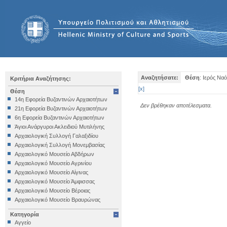
Αναζητήσατε:
Θέση
: Ιερός Ν
Κριτήρια Αναζήτησης:
[
x
]
Θέση
14η Εφορεία Βυζαντινών Αρχαιοτήτων
Δεν βρέθηκαν αποτέλεσματα.
21η Εφορεία Βυζαντινών Αρχαιοτήτων
6η Εφορεία Βυζαντινών Αρχαιοτήτων
Άγιοι Ανάργυροι Ακλειδιού Μυτιλήνης
Αρχαιολογική Συλλογή Γαλαξιδίου
Αρχαιολογική Συλλογή Μονεμβασίας
Αρχαιολογικό Μουσείο Αβδήρων
Αρχαιολογικό Μουσείο Αγρινίου
Αρχαιολογικό Μουσείο Αίγινας
Αρχαιολογικό Μουσείο Άμφισσας
Αρχαιολογικό Μουσείο Βέροιας
Αρχαιολογικό Μουσείο Βραυρώνας
Αρχαιολογικό Μουσείο Δελφών
Κατηγορία
Αρχαιολογικό Μουσείο Ηγουμενίτσας
Αγγείο