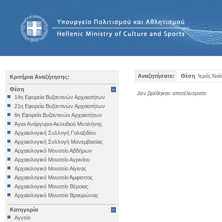
Αναζητήσατε:
Θέση
: Ιερός Ν
Κριτήρια Αναζήτησης:
Θέση
Δεν βρέθηκαν αποτέλεσματα.
14η Εφορεία Βυζαντινών Αρχαιοτήτων
21η Εφορεία Βυζαντινών Αρχαιοτήτων
6η Εφορεία Βυζαντινών Αρχαιοτήτων
Άγιοι Ανάργυροι Ακλειδιού Μυτιλήνης
Αρχαιολογική Συλλογή Γαλαξιδίου
Αρχαιολογική Συλλογή Μονεμβασίας
Αρχαιολογικό Μουσείο Αβδήρων
Αρχαιολογικό Μουσείο Αγρινίου
Αρχαιολογικό Μουσείο Αίγινας
Αρχαιολογικό Μουσείο Άμφισσας
Αρχαιολογικό Μουσείο Βέροιας
Αρχαιολογικό Μουσείο Βραυρώνας
Αρχαιολογικό Μουσείο Δελφών
Κατηγορία
Αρχαιολογικό Μουσείο Ηγουμενίτσας
Αγγείο