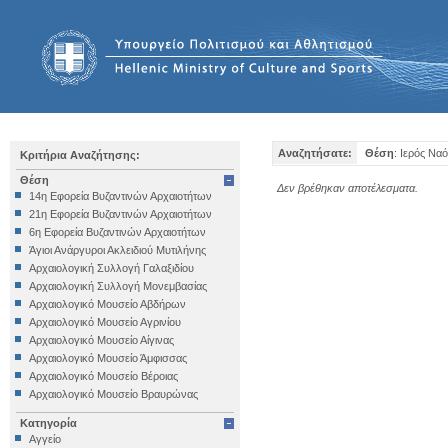
Αναζητήσατε:
Θέση
: Ιερός Ν
Κριτήρια Αναζήτησης:
Θέση
Δεν βρέθηκαν αποτέλεσματα.
14η Εφορεία Βυζαντινών Αρχαιοτήτων
21η Εφορεία Βυζαντινών Αρχαιοτήτων
6η Εφορεία Βυζαντινών Αρχαιοτήτων
Άγιοι Ανάργυροι Ακλειδιού Μυτιλήνης
Αρχαιολογική Συλλογή Γαλαξιδίου
Αρχαιολογική Συλλογή Μονεμβασίας
Αρχαιολογικό Μουσείο Αβδήρων
Αρχαιολογικό Μουσείο Αγρινίου
Αρχαιολογικό Μουσείο Αίγινας
Αρχαιολογικό Μουσείο Άμφισσας
Αρχαιολογικό Μουσείο Βέροιας
Αρχαιολογικό Μουσείο Βραυρώνας
Αρχαιολογικό Μουσείο Δελφών
Κατηγορία
Αρχαιολογικό Μουσείο Ηγουμενίτσας
Αγγείο